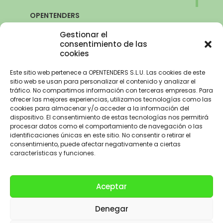
OPENTENDERS
SEVILLA
Gestionar el
Avda. de la Innovación, 6
consentimiento de las
cookies
41020 Sevilla
+34 960 261 515
Este sitio web pertenece a OPENTENDERS S.L.U. Las cookies de este
sitio web se usan para personalizar el contenido y analizar el
tráfico. No compartimos información con terceras empresas. Para
ofrecer las mejores experiencias, utilizamos tecnologías como las
cookies para almacenar y/o acceder a la información del
Aviso Legal
–
Política de Privacidad
–
Política de Cookies –
Trabaja con
dispositivo. El consentimiento de estas tecnologías nos permitirá
nosotros
procesar datos como el comportamiento de navegación o las
identificaciones únicas en este sitio. No consentir o retirar el
OPENTENDERS, S.L. ha recibido una ayuda de 2900€ para
consentimiento, puede afectar negativamente a ciertas
electrificación del parque automovilístico dentro del Programa de
características y funciones.
incentivos a la movilidad eficiente y sostenible de la Unión Europea con
cargo al Fondo NextGenerationEU, en el marco del Plan de
Recuperación,Transformación y Resiliencia, para la adquisición de
Aceptar
vehículos eléctricos «enchufables» y de pila de combustible dentro del
programa de incentivos a la movilidad eficiente y sostenible (Programa
Denegar
MOVES III Vehículos Comunitat Valenciana) del Ministerio para la
transición Ecológica y el Reto Demográfico a través del IDAE,