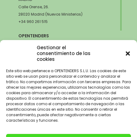
Calle Orense, 26.
28020 Madrid (Nuevos Ministerios)
+34 960 261 515
OPENTENDERS
SEVILLA
Gestionar el
Avda. de la Innovación, 6
consentimiento de las
cookies
41020 Sevilla
+34 960 261 515
Este sitio web pertenece a OPENTENDERS S.L.U. Las cookies de este
sitio web se usan para personalizar el contenido y analizar el
tráfico. No compartimos información con terceras empresas. Para
ofrecer las mejores experiencias, utilizamos tecnologías como las
cookies para almacenar y/o acceder a la información del
Aviso Legal
–
Política de Privacidad
–
Política de Cookies –
Trabaja con
dispositivo. El consentimiento de estas tecnologías nos permitirá
nosotros
procesar datos como el comportamiento de navegación o las
identificaciones únicas en este sitio. No consentir o retirar el
OPENTENDERS, S.L. ha recibido una ayuda de 2900€ para
consentimiento, puede afectar negativamente a ciertas
electrificación del parque automovilístico dentro del Programa de
características y funciones.
incentivos a la movilidad eficiente y sostenible de la Unión Europea con
cargo al Fondo NextGenerationEU, en el marco del Plan de