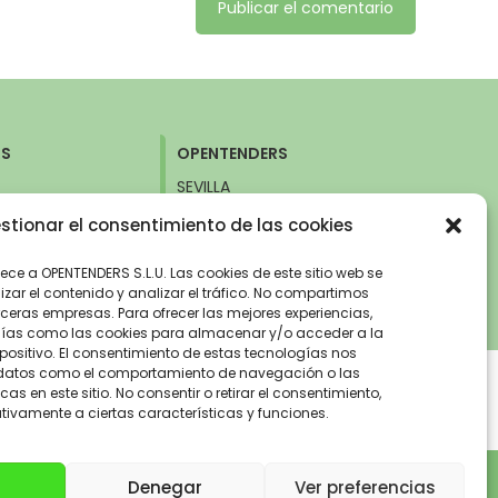
RS
OPENTENDERS
SEVILLA
 26.
Avda. de la Innovación, 6
stionar el consentimiento de las cookies
d (Nuevos
41020 Sevilla
+34 960 261 515
515
nece a OPENTENDERS S.L.U. Las cookies de este sitio web se
zar el contenido y analizar el tráfico. No compartimos
ceras empresas. Para ofrecer las mejores experiencias,
gías como las cookies para almacenar y/o acceder a la
positivo. El consentimiento de estas tecnologías nos
 datos como el comportamiento de navegación o las
cas en este sitio. No consentir o retirar el consentimiento,
ivamente a ciertas características y funciones.
ad eficiente y sostenible de la Unión
 eléctricos «enchufables» y de pila de
Denegar
Ver preferencias
erio para la transición Ecológica y el