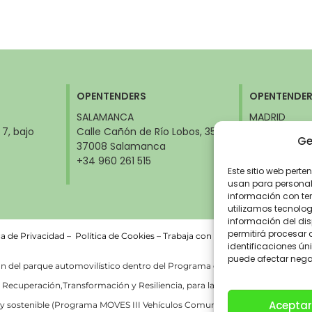
OPENTENDERS
OPENTENDE
SALAMANCA
MADRID
 7, bajo
Calle Cañón de Río Lobos, 35
Calle Orense,
Ge
37008 Salamanca
28020 Madri
Ministerios)
+34 960 261 515
+34 960 261 
Este sitio web perte
usan para personali
información con ter
utilizamos tecnolo
información del dis
permitirá procesar
ca de Privacidad
–
Política de Cookies –
Trabaja con nosotros
identificaciones úni
puede afectar negat
del parque automovilístico dentro del Programa de incentivos a la movilid
ecuperación,Transformación y Resiliencia, para la adquisición de vehículos
Aceptar
y sostenible (Programa MOVES III Vehículos Comunitat Valenciana) del Minist