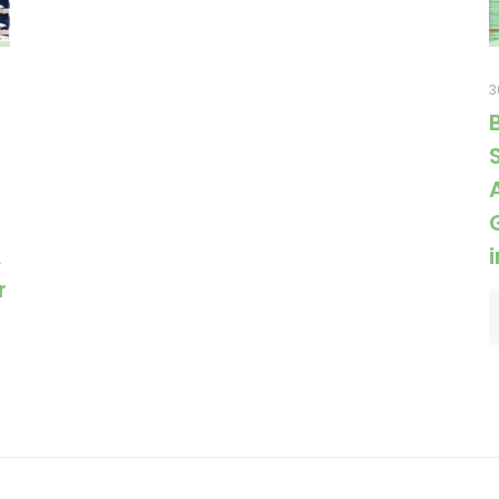
3
A
r