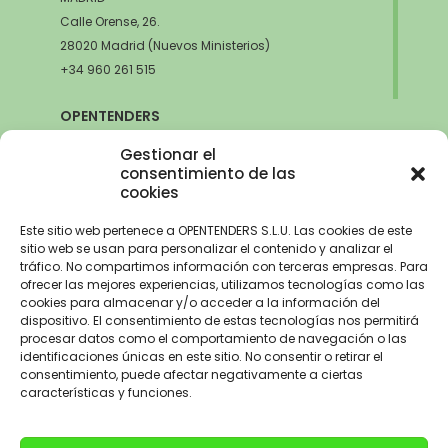
Calle Orense, 26.
28020 Madrid (Nuevos Ministerios)
+34 960 261 515
OPENTENDERS
SEVILLA
Gestionar el
Avda. de la Innovación, 6
consentimiento de las
cookies
41020 Sevilla
+34 960 261 515
Este sitio web pertenece a OPENTENDERS S.L.U. Las cookies de este
sitio web se usan para personalizar el contenido y analizar el
tráfico. No compartimos información con terceras empresas. Para
ofrecer las mejores experiencias, utilizamos tecnologías como las
cookies para almacenar y/o acceder a la información del
Aviso Legal
–
Política de Privacidad
–
Política de Cookies –
Trabaja con
dispositivo. El consentimiento de estas tecnologías nos permitirá
nosotros
procesar datos como el comportamiento de navegación o las
identificaciones únicas en este sitio. No consentir o retirar el
OPENTENDERS, S.L. ha recibido una ayuda de 2900€ para
consentimiento, puede afectar negativamente a ciertas
electrificación del parque automovilístico dentro del Programa de
características y funciones.
incentivos a la movilidad eficiente y sostenible de la Unión Europea con
cargo al Fondo NextGenerationEU, en el marco del Plan de
Recuperación,Transformación y Resiliencia, para la adquisición de