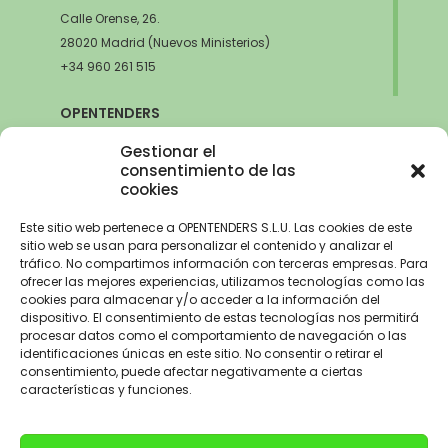
Calle Orense, 26.
28020 Madrid (Nuevos Ministerios)
+34 960 261 515
OPENTENDERS
SEVILLA
Gestionar el
Avda. de la Innovación, 6
consentimiento de las
cookies
41020 Sevilla
+34 960 261 515
Este sitio web pertenece a OPENTENDERS S.L.U. Las cookies de este
sitio web se usan para personalizar el contenido y analizar el
tráfico. No compartimos información con terceras empresas. Para
ofrecer las mejores experiencias, utilizamos tecnologías como las
cookies para almacenar y/o acceder a la información del
Aviso Legal
–
Política de Privacidad
–
Política de Cookies –
Trabaja con
dispositivo. El consentimiento de estas tecnologías nos permitirá
nosotros
procesar datos como el comportamiento de navegación o las
identificaciones únicas en este sitio. No consentir o retirar el
OPENTENDERS, S.L. ha recibido una ayuda de 2900€ para
consentimiento, puede afectar negativamente a ciertas
electrificación del parque automovilístico dentro del Programa de
características y funciones.
incentivos a la movilidad eficiente y sostenible de la Unión Europea con
cargo al Fondo NextGenerationEU, en el marco del Plan de
Recuperación,Transformación y Resiliencia, para la adquisición de