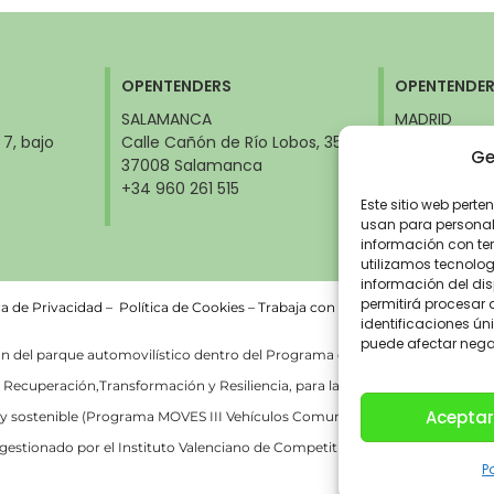
OPENTENDERS
OPENTENDE
SALAMANCA
MADRID
 7, bajo
Calle Cañón de Río Lobos, 35
Calle Orense,
Ge
37008 Salamanca
28020 Madri
Ministerios)
+34 960 261 515
+34 960 261 
Este sitio web perte
usan para personali
información con ter
utilizamos tecnolo
información del dis
permitirá procesar
ca de Privacidad
–
Política de Cookies –
Trabaja con nosotros
identificaciones úni
puede afectar negat
del parque automovilístico dentro del Programa de incentivos a la movilid
ecuperación,Transformación y Resiliencia, para la adquisición de vehículos
Aceptar
y sostenible (Programa MOVES III Vehículos Comunitat Valenciana) del Minist
gestionado por el Instituto Valenciano de Competitividad Empresarial (IVA
P