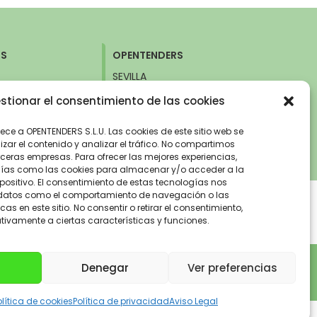
RS
OPENTENDERS
SEVILLA
 26.
Avda. de la Innovación, 6
stionar el consentimiento de las cookies
d (Nuevos
41020 Sevilla
+34 960 261 515
515
nece a OPENTENDERS S.L.U. Las cookies de este sitio web se
zar el contenido y analizar el tráfico. No compartimos
ceras empresas. Para ofrecer las mejores experiencias,
gías como las cookies para almacenar y/o acceder a la
positivo. El consentimiento de estas tecnologías nos
 datos como el comportamiento de navegación o las
cas en este sitio. No consentir o retirar el consentimiento,
ivamente a ciertas características y funciones.
ad eficiente y sostenible de la Unión
 eléctricos «enchufables» y de pila de
Denegar
Ver preferencias
erio para la transición Ecológica y el
CE).
olítica de cookies
Política de privacidad
Aviso Legal