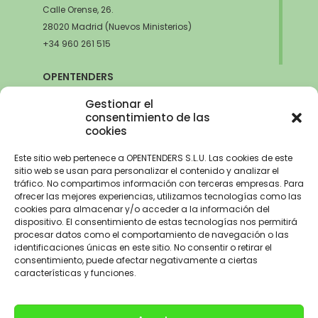
Calle Orense, 26.
28020 Madrid (Nuevos Ministerios)
+34 960 261 515
OPENTENDERS
SEVILLA
Gestionar el
Avda. de la Innovación, 6
consentimiento de las
cookies
41020 Sevilla
+34 960 261 515
Este sitio web pertenece a OPENTENDERS S.L.U. Las cookies de este
sitio web se usan para personalizar el contenido y analizar el
tráfico. No compartimos información con terceras empresas. Para
ofrecer las mejores experiencias, utilizamos tecnologías como las
cookies para almacenar y/o acceder a la información del
Aviso Legal
–
Política de Privacidad
–
Política de Cookies –
Trabaja con
dispositivo. El consentimiento de estas tecnologías nos permitirá
nosotros
procesar datos como el comportamiento de navegación o las
identificaciones únicas en este sitio. No consentir o retirar el
OPENTENDERS, S.L. ha recibido una ayuda de 2900€ para
consentimiento, puede afectar negativamente a ciertas
electrificación del parque automovilístico dentro del Programa de
características y funciones.
incentivos a la movilidad eficiente y sostenible de la Unión Europea con
cargo al Fondo NextGenerationEU, en el marco del Plan de
Recuperación,Transformación y Resiliencia, para la adquisición de