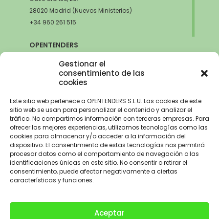
28020 Madrid (Nuevos Ministerios)
+34 960 261 515
OPENTENDERS
SEVILLA
Gestionar el
Avda. de la Innovación, 6
consentimiento de las
cookies
41020 Sevilla
+34 960 261 515
Este sitio web pertenece a OPENTENDERS S.L.U. Las cookies de este
sitio web se usan para personalizar el contenido y analizar el
tráfico. No compartimos información con terceras empresas. Para
ofrecer las mejores experiencias, utilizamos tecnologías como las
cookies para almacenar y/o acceder a la información del
Aviso Legal
–
Política de Privacidad
–
Política de Cookies –
Trabaja con
dispositivo. El consentimiento de estas tecnologías nos permitirá
nosotros
procesar datos como el comportamiento de navegación o las
identificaciones únicas en este sitio. No consentir o retirar el
OPENTENDERS, S.L. ha recibido una ayuda de 2900€ para
consentimiento, puede afectar negativamente a ciertas
electrificación del parque automovilístico dentro del Programa de
características y funciones.
incentivos a la movilidad eficiente y sostenible de la Unión Europea con
cargo al Fondo NextGenerationEU, en el marco del Plan de
Recuperación,Transformación y Resiliencia, para la adquisición de
Aceptar
vehículos eléctricos «enchufables» y de pila de combustible dentro del