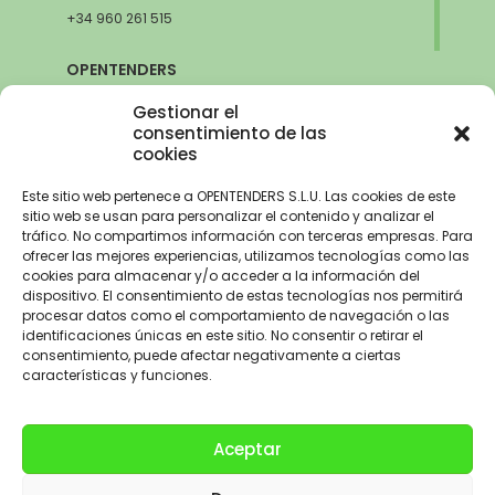
+34 960 261 515
OPENTENDERS
SEVILLA
Gestionar el
Avda. de la Innovación, 6
consentimiento de las
cookies
41020 Sevilla
+34 960 261 515
Este sitio web pertenece a OPENTENDERS S.L.U. Las cookies de este
sitio web se usan para personalizar el contenido y analizar el
tráfico. No compartimos información con terceras empresas. Para
ofrecer las mejores experiencias, utilizamos tecnologías como las
cookies para almacenar y/o acceder a la información del
Aviso Legal
–
Política de Privacidad
–
Política de Cookies –
Trabaja con
dispositivo. El consentimiento de estas tecnologías nos permitirá
nosotros
procesar datos como el comportamiento de navegación o las
identificaciones únicas en este sitio. No consentir o retirar el
OPENTENDERS, S.L. ha recibido una ayuda de 2900€ para
consentimiento, puede afectar negativamente a ciertas
electrificación del parque automovilístico dentro del Programa de
características y funciones.
incentivos a la movilidad eficiente y sostenible de la Unión Europea con
cargo al Fondo NextGenerationEU, en el marco del Plan de
Recuperación,Transformación y Resiliencia, para la adquisición de
Aceptar
vehículos eléctricos «enchufables» y de pila de combustible dentro del
programa de incentivos a la movilidad eficiente y sostenible (Programa