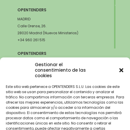
OPENTENDERS
MADRID
Calle Orense, 26.
28020 Madrid (Nuevos Ministerios)
+34 960 261 515
OPENTENDERS
SEVILLA
Gestionar el
Avda. de la Innovación, 6
consentimiento de las
cookies
41020 Sevilla
+34 960 261 515
Este sitio web pertenece a OPENTENDERS S.L.U. Las cookies de este
sitio web se usan para personalizar el contenido y analizar el
tráfico. No compartimos información con terceras empresas. Para
ofrecer las mejores experiencias, utilizamos tecnologías como las
cookies para almacenar y/o acceder a la información del
Aviso Legal
–
Política de Privacidad
–
Política de Cookies –
Trabaja con
dispositivo. El consentimiento de estas tecnologías nos permitirá
nosotros
procesar datos como el comportamiento de navegación o las
identificaciones únicas en este sitio. No consentir o retirar el
OPENTENDERS, S.L. ha recibido una ayuda de 2900€ para
consentimiento, puede afectar negativamente a ciertas