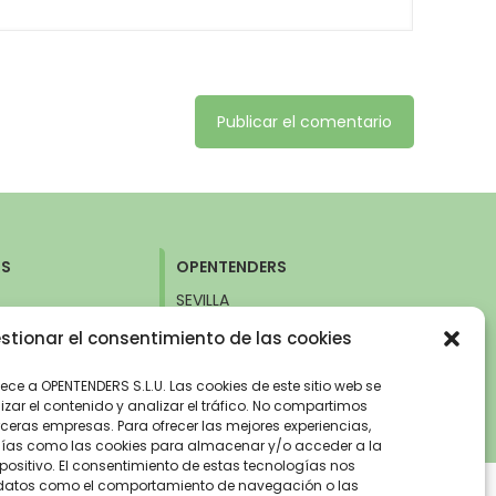
RS
OPENTENDERS
SEVILLA
 26.
Avda. de la Innovación, 6
stionar el consentimiento de las cookies
d (Nuevos
41020 Sevilla
+34 960 261 515
515
nece a OPENTENDERS S.L.U. Las cookies de este sitio web se
zar el contenido y analizar el tráfico. No compartimos
ceras empresas. Para ofrecer las mejores experiencias,
gías como las cookies para almacenar y/o acceder a la
positivo. El consentimiento de estas tecnologías nos
 datos como el comportamiento de navegación o las