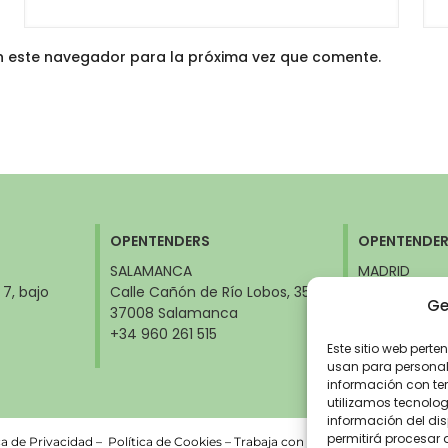
n este navegador para la próxima vez que comente.
OPENTENDERS
OPENTENDE
SALAMANCA
MADRID
 7, bajo
Calle Cañón de Río Lobos, 35
Calle Orense,
Ge
37008 Salamanca
28020 Madri
Ministerios)
+34 960 261 515
+34 960 261 
Este sitio web perte
usan para personali
información con ter
utilizamos tecnolo
información del dis
permitirá procesar
ca de Privacidad
–
Política de Cookies –
Trabaja con nosotros