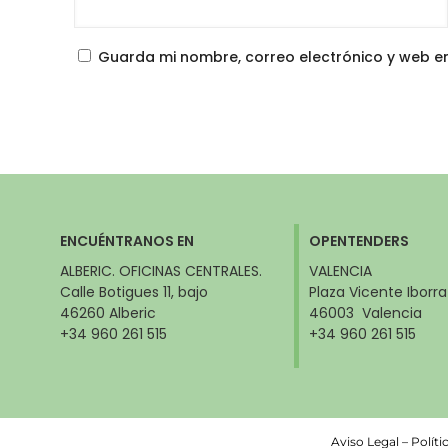
Guarda mi nombre, correo electrónico y web e
ENCUÉNTRANOS EN
OPENTENDERS
ALBERIC. OFICINAS CENTRALES.
VALENCIA
Calle Botigues 11, bajo
Plaza Vicente Iborra
46260 Alberic
46003 Valencia
+34 960 261 515
+34 960 261 515
Aviso Legal
–
Políti