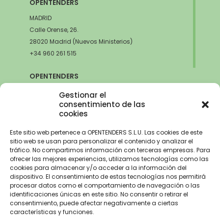
OPENTENDERS
MADRID
Calle Orense, 26.
28020 Madrid (Nuevos Ministerios)
+34 960 261 515
OPENTENDERS
SEVILLA
Gestionar el
Avda. de la Innovación, 6
consentimiento de las
cookies
41020 Sevilla
+34 960 261 515
Este sitio web pertenece a OPENTENDERS S.L.U. Las cookies de este
sitio web se usan para personalizar el contenido y analizar el
tráfico. No compartimos información con terceras empresas. Para
ofrecer las mejores experiencias, utilizamos tecnologías como las
cookies para almacenar y/o acceder a la información del
Aviso Legal
–
Política de Privacidad
–
Política de Cookies –
Trabaja con
dispositivo. El consentimiento de estas tecnologías nos permitirá
nosotros
procesar datos como el comportamiento de navegación o las
identificaciones únicas en este sitio. No consentir o retirar el
OPENTENDERS, S.L. ha recibido una ayuda de 2900€ para
consentimiento, puede afectar negativamente a ciertas
electrificación del parque automovilístico dentro del Programa de
características y funciones.