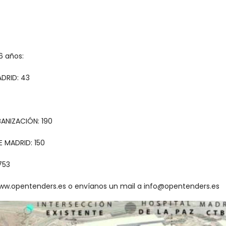
6 años:
ADRID: 43
BANIZACIÓN: 190
E MADRID: 150
753
 www.opentenders.es o envíanos un mail a info@opentenders.es