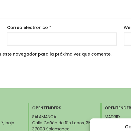
Correo electrónico
*
We
n este navegador para la próxima vez que comente.
OPENTENDERS
OPENTENDE
SALAMANCA
MADRID
 7, bajo
Calle Cañón de Río Lobos, 35
Calle Orense,
Ge
37008 Salamanca
28020 Madri
Ministerios)