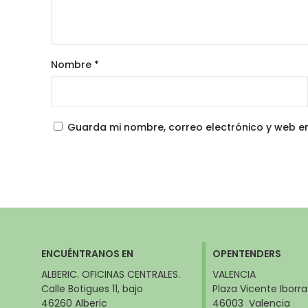
Nombre
*
Guarda mi nombre, correo electrónico y web e
ENCUÉNTRANOS EN
OPENTENDERS
ALBERIC. OFICINAS CENTRALES.
VALENCIA
Calle Botigues 11, bajo
Plaza Vicente Iborra
46260 Alberic
46003 Valencia