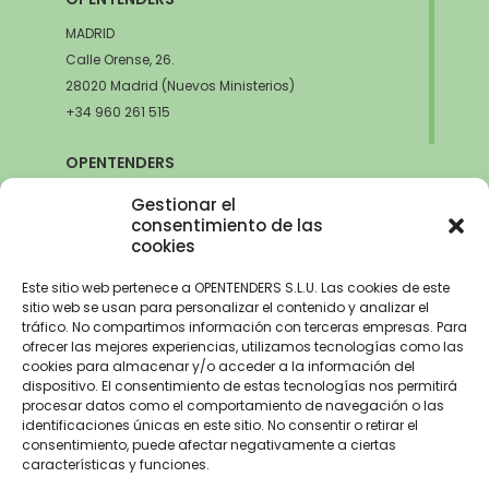
MADRID
Calle Orense, 26.
28020 Madrid (Nuevos Ministerios)
+34 960 261 515
OPENTENDERS
SEVILLA
Gestionar el
Avda. de la Innovación, 6
consentimiento de las
cookies
41020 Sevilla
+34 960 261 515
Este sitio web pertenece a OPENTENDERS S.L.U. Las cookies de este
sitio web se usan para personalizar el contenido y analizar el
tráfico. No compartimos información con terceras empresas. Para
ofrecer las mejores experiencias, utilizamos tecnologías como las
cookies para almacenar y/o acceder a la información del
Aviso Legal
–
Política de Privacidad
–
Política de Cookies –
Trabaja con
dispositivo. El consentimiento de estas tecnologías nos permitirá
nosotros
procesar datos como el comportamiento de navegación o las
identificaciones únicas en este sitio. No consentir o retirar el
OPENTENDERS, S.L. ha recibido una ayuda de 2900€ para
consentimiento, puede afectar negativamente a ciertas
electrificación del parque automovilístico dentro del Programa de
características y funciones.
incentivos a la movilidad eficiente y sostenible de la Unión Europea con