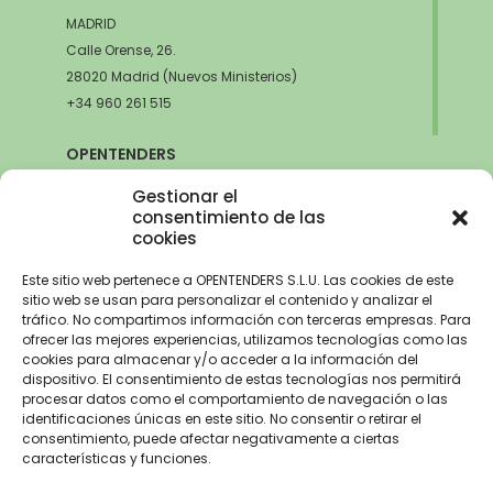
MADRID
Calle Orense, 26.
28020 Madrid (Nuevos Ministerios)
+34 960 261 515
OPENTENDERS
SEVILLA
Gestionar el
Avda. de la Innovación, 6
consentimiento de las
cookies
41020 Sevilla
+34 960 261 515
Este sitio web pertenece a OPENTENDERS S.L.U. Las cookies de este
sitio web se usan para personalizar el contenido y analizar el
tráfico. No compartimos información con terceras empresas. Para
ofrecer las mejores experiencias, utilizamos tecnologías como las
cookies para almacenar y/o acceder a la información del
Aviso Legal
–
Política de Privacidad
–
Política de Cookies –
Trabaja con
dispositivo. El consentimiento de estas tecnologías nos permitirá
nosotros
procesar datos como el comportamiento de navegación o las
identificaciones únicas en este sitio. No consentir o retirar el
OPENTENDERS, S.L. ha recibido una ayuda de 2900€ para
consentimiento, puede afectar negativamente a ciertas
electrificación del parque automovilístico dentro del Programa de
características y funciones.
incentivos a la movilidad eficiente y sostenible de la Unión Europea con