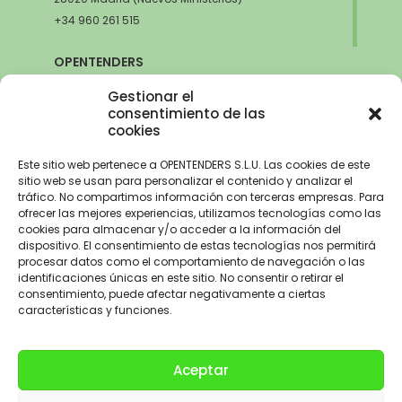
+34 960 261 515
OPENTENDERS
SEVILLA
Gestionar el
Avda. de la Innovación, 6
consentimiento de las
cookies
41020 Sevilla
+34 960 261 515
Este sitio web pertenece a OPENTENDERS S.L.U. Las cookies de este
sitio web se usan para personalizar el contenido y analizar el
tráfico. No compartimos información con terceras empresas. Para
ofrecer las mejores experiencias, utilizamos tecnologías como las
cookies para almacenar y/o acceder a la información del
Aviso Legal
–
Política de Privacidad
–
Política de Cookies –
Trabaja con
dispositivo. El consentimiento de estas tecnologías nos permitirá
nosotros
procesar datos como el comportamiento de navegación o las
identificaciones únicas en este sitio. No consentir o retirar el
OPENTENDERS, S.L. ha recibido una ayuda de 2900€ para
consentimiento, puede afectar negativamente a ciertas
electrificación del parque automovilístico dentro del Programa de
características y funciones.
incentivos a la movilidad eficiente y sostenible de la Unión Europea con
cargo al Fondo NextGenerationEU, en el marco del Plan de
Recuperación,Transformación y Resiliencia, para la adquisición de
Aceptar
vehículos eléctricos «enchufables» y de pila de combustible dentro del
programa de incentivos a la movilidad eficiente y sostenible (Programa