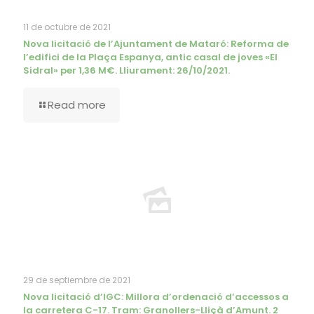
11 de octubre de 2021
Nova licitació de l’Ajuntament de Mataró: Reforma de
l’edifici de la Plaça Espanya, antic casal de joves «El
Sidral» per 1,36 M€. Lliurament: 26/10/2021.
Read more
29 de septiembre de 2021
Nova licitació d’IGC: Millora d’ordenació d’accessos a
la carretera C-17. Tram: Granollers-Lliçà d’Amunt. 2