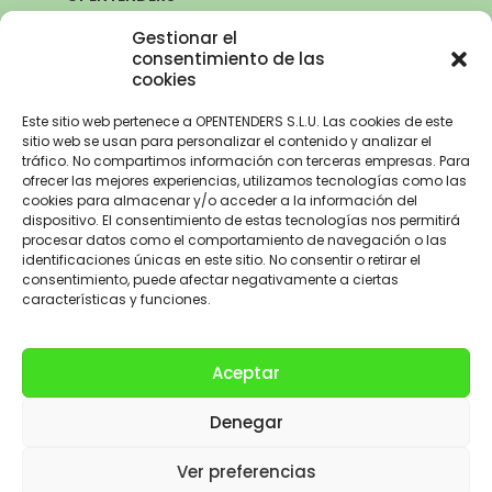
SEVILLA
Gestionar el
Avda. de la Innovación, 6
consentimiento de las
cookies
41020 Sevilla
+34 960 261 515
Este sitio web pertenece a OPENTENDERS S.L.U. Las cookies de este
sitio web se usan para personalizar el contenido y analizar el
tráfico. No compartimos información con terceras empresas. Para
ofrecer las mejores experiencias, utilizamos tecnologías como las
cookies para almacenar y/o acceder a la información del
Aviso Legal
–
Política de Privacidad
–
Política de Cookies –
Trabaja con
dispositivo. El consentimiento de estas tecnologías nos permitirá
nosotros
procesar datos como el comportamiento de navegación o las
identificaciones únicas en este sitio. No consentir o retirar el
OPENTENDERS, S.L. ha recibido una ayuda de 2900€ para
consentimiento, puede afectar negativamente a ciertas
electrificación del parque automovilístico dentro del Programa de
características y funciones.
incentivos a la movilidad eficiente y sostenible de la Unión Europea con
cargo al Fondo NextGenerationEU, en el marco del Plan de
Recuperación,Transformación y Resiliencia, para la adquisición de
Aceptar
vehículos eléctricos «enchufables» y de pila de combustible dentro del
programa de incentivos a la movilidad eficiente y sostenible (Programa
Denegar
MOVES III Vehículos Comunitat Valenciana) del Ministerio para la
transición Ecológica y el Reto Demográfico a través del IDAE,
gestionado por el Instituto Valenciano de Competitividad Empresarial
Ver preferencias
(IVACE).