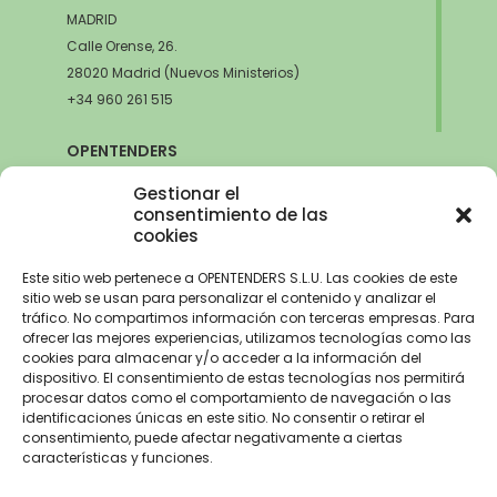
MADRID
Calle Orense, 26.
28020 Madrid (Nuevos Ministerios)
+34 960 261 515
OPENTENDERS
SEVILLA
Gestionar el
Avda. de la Innovación, 6
consentimiento de las
cookies
41020 Sevilla
+34 960 261 515
Este sitio web pertenece a OPENTENDERS S.L.U. Las cookies de este
sitio web se usan para personalizar el contenido y analizar el
tráfico. No compartimos información con terceras empresas. Para
ofrecer las mejores experiencias, utilizamos tecnologías como las
cookies para almacenar y/o acceder a la información del
Aviso Legal
–
Política de Privacidad
–
Política de Cookies –
Trabaja con
dispositivo. El consentimiento de estas tecnologías nos permitirá
nosotros
procesar datos como el comportamiento de navegación o las
identificaciones únicas en este sitio. No consentir o retirar el
OPENTENDERS, S.L. ha recibido una ayuda de 2900€ para
consentimiento, puede afectar negativamente a ciertas
electrificación del parque automovilístico dentro del Programa de
características y funciones.
incentivos a la movilidad eficiente y sostenible de la Unión Europea con