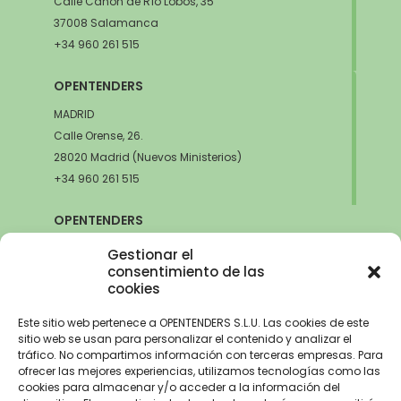
Calle Cañón de Río Lobos, 35
37008 Salamanca
+34 960 261 515
OPENTENDERS
MADRID
Calle Orense, 26.
28020 Madrid (Nuevos Ministerios)
+34 960 261 515
OPENTENDERS
SEVILLA
Gestionar el
Avda. de la Innovación, 6
consentimiento de las
cookies
41020 Sevilla
+34 960 261 515
Este sitio web pertenece a OPENTENDERS S.L.U. Las cookies de este
sitio web se usan para personalizar el contenido y analizar el
tráfico. No compartimos información con terceras empresas. Para
ofrecer las mejores experiencias, utilizamos tecnologías como las
cookies para almacenar y/o acceder a la información del